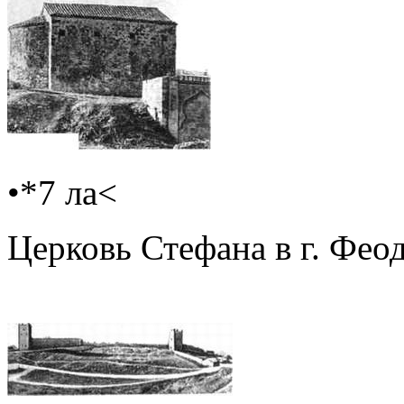
•*7 ла<
Церковь Стефана в г. Феод