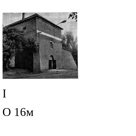
I
О 16м