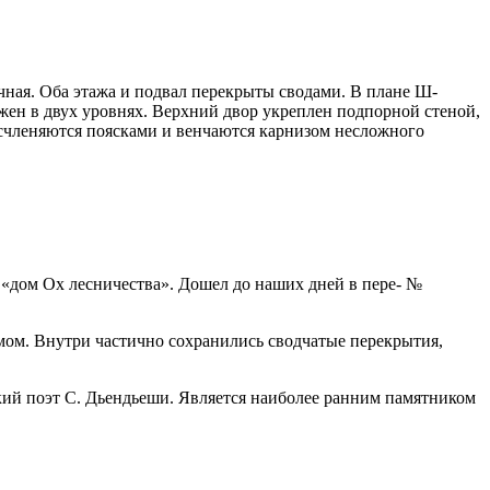
пичная. Оба этажа и подвал перекрыты сводами. В плане Ш-
жен в двух уровнях. Верхний двор укреплен подпорной стеной,
асчленяются поясками и венчаются карнизом несложного
ия «дом Ох лесничества». Дошел до наших дней в пере- №
омом. Внутри частично сохранились сводчатые перекрытия,
ский поэт С. Дьендьеши. Является наиболее ранним памятником