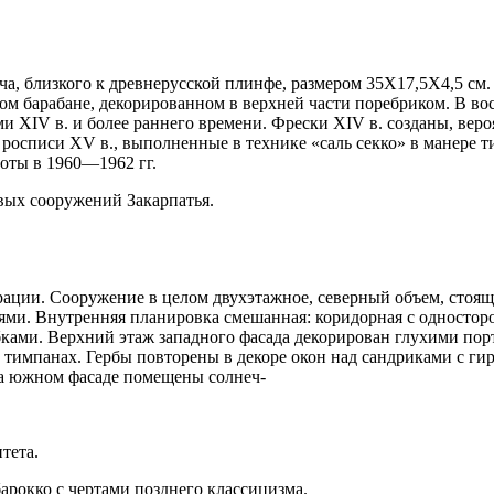
а, близкого к древнерусской плинфе, размером 35X17,5X4,5 см.
м барабане, декорированном в верхней части поребриком. В вос
XIV в. и более раннего времени. Фрески XIV в. созданы, веро
я росписи XV в., выполненные в технике «саль секко» в манере
боты в 1960—1962 гг.
вых сооружений Закарпатья.
ации. Сооружение в целом двухэтажное, северный объем, стоящ
ми. Внутренняя планировка смешанная: коридорная с одностор
бками. Верхний этаж западного фасада декорирован глухими п
тимпанах. Гербы повторены в декоре окон над сандриками с гир
На южном фасаде помещены солнеч-
тета.
арокко с чертами позднего классицизма.