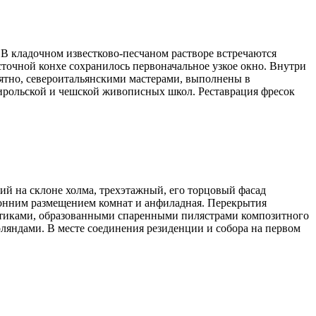
 В кладочном известково-песчаном растворе встречаются
точной конхе сохранилось первоначальное узкое окно. Внутри
ятно, североитальянскими мастерами, выполнены в
 тирольской и чешской живописных школ. Реставрация фресок
ий на склоне холма, трехэтажный, его торцовый фасад
онним размещением комнат и анфиладная. Перекрытия
ортиками, образованными спаренными пилястрами композитного
ляндами. В месте соединения резиденции и собора на первом