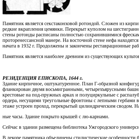
Памятник является секстаконховой ротондой. Сложен из кирпич
редкие вкрапления цемянки. Перекрыт куполом на шестигранно
стены ротонды расписаны полностью сохранившимися фресками 
проторенессансной манере. На восточной стене нефа находятс
начата в 1932 г. Продолжены и закончены реставрационные ра
Памятник является наиболее древним из существующих культо
РЕЗИДЕНЦИЯ ЕПИСКОПА, 1644 г.
Здание кирпичное, оштукатуренное. План Г-образной конфигур
фланкирован двумя восьмигранными, четырехъярусными башня
крестовые на под-пружных арках и полуциркульные с распалу
ордера, несущими треугольные фронтоны с лепными гербами в 
этаже устроен проход, перекрытый цилиндрическим сводом. 
ные часы. Здание покрыто крышей с лю-карнами.
Сейчас в здании размещена библиотека Ужгородского универси
В декоре памятника объединены стилистические особенности б