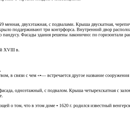
а- N9 менная, двухэтажная, с подвалами. Крыша двускатная, чере
е крыло поддерживают три контрфорса. Внутренний двор располо
о пандусу. Фасады здания решены лаконично: по горизонтали р
 XVIII в.
.
ством, в связи с чем «•— встречается другое название сооружен
 фасада, одноэтажный, с подвалом. Крыша четырехскатная с зал
е.
ей о том, что в этом доме • 1620 г. родился известный венгер