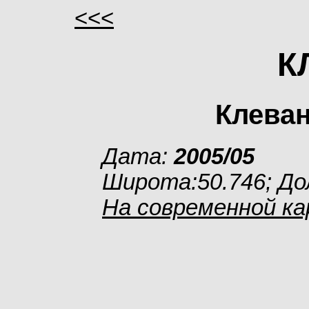
<<<
К
Клеван
Дата:
2005/05
Широта:50.746; До
На современной к