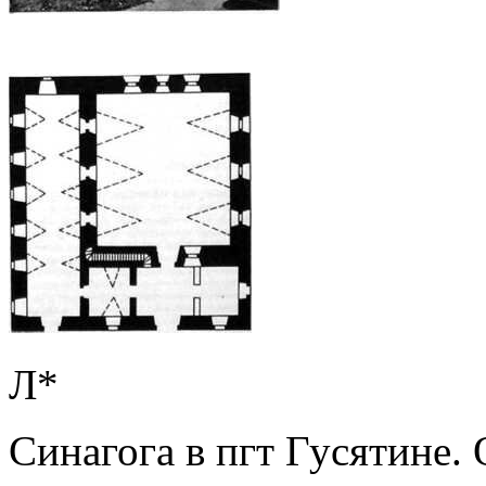
Л*
Синагога в пгт Гусятине.