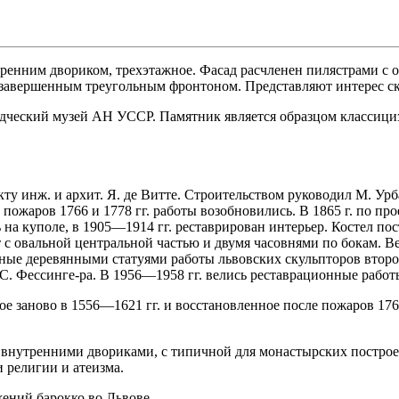
утренним двориком, трехэтажное. Фасад расчленен пилястрами 
авершенным треугольным фронтоном. Представляют интерес ску
дческий музей АН УССР. Памятник является образцом классици
кту инж. и архит. Я. де Витте. Строительством руководил М. Урб
 пожаров 1766 и 1778 гг. работы возобновились. В 1865 г. по пр
 на куполе, в 1905—1914 гг. реставрирован интерьер. Костел по
т с овальной центральной частью и двумя часовнями по бокам.
ые деревянными статуями работы львовских скульпторов второ
. Фессинге-ра. В 1956—1958 гг. велись реставрационные работ
 заново в 1556—1621 гг. и восстановленное после пожаров 1766 
мя внутренними двориками, с типичной для монастырских постр
 религии и атеизма.
ений барокко во Львове.