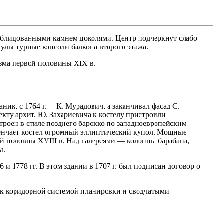
с облицованными камнем цоколями. Центр подчеркнут слабо
льптурные консоли балкона второго этажа.
зма первой половины XIX в.
аник, с 1764 г.— К. Мурадович, а заканчивал фасад С.
оекту архит. Ю. Захариевича к костелу пристроили
строен в стиле позднего барокко по западноевропейским
 Венчает костел огромный эллиптический купол. Мощные
й половны XVIII в. Над галереями — колонны барабана,
ы.
и 1778 гг. В этом здании в 1707 г. был подписан договор о
оек коридорной системой планировки и сводчатыми