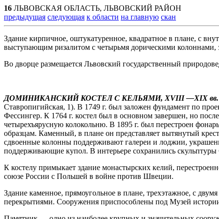
16
ЛЬВОВСКАЯ ОБЛАСТЬ, ЛЬВОВСКИЙ РАЙОН
предыдущая
следующая
к области
на главную
скан
Здание кирпичное, оштукатуренное, квадратное в плане, с вн
выступающим ризалитом с четырьмя дорическими колоннами, з
Во дворце размещается Львовский государственный природове
ДОМИНИКАНСКИЙ КОСТЕЛ С КЕЛЬЯМИ, XVIII —XIX вв.
Ставропигийская, 1). В 1749 г. был заложен фундамент по прое
Фессингер. К 1764 г. костел был в основном завершен, но после
четырехъярусную колокольню. В 1895 г. был перестроен фонарь
образцам. Каменный, в плане он представляет вытянутый крес
сдвоенные колонны поддерживают галереи и лоджии, украшенн
поддерживающие купол. В интерьере сохранились скульптуры С
К костелу примыкает здание монастырских келий, перестроенное
союзе России с Польшей в войне против Швеции.
Здание каменное, прямоугольное в плане, трехэтажное, с дву
перекрытиями. Сооружения приспособлены под Музей истории
Памятник — одно из наиболее крупных и значительных сооруж