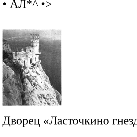
• АЛ*^ •>
Дворец «Ласточкино гнезд