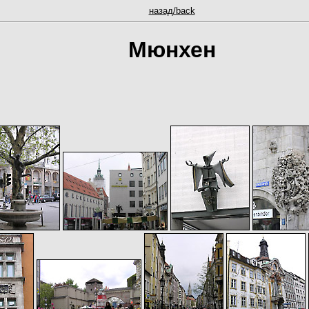
назад/back
Мюнхен